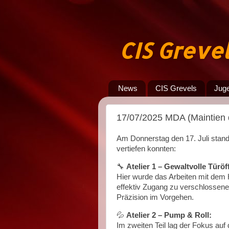
CIS Greve
News
CIS Grevels
Jug
17/07/2025 MDA (Maintien 
Am Donnerstag den 17. Juli stan
vertiefen konnten:
🔧
Atelier 1 – Gewaltvolle Türö
Hier wurde das Arbeiten mit dem Ha
effektiv Zugang zu verschlossen
Präzision im Vorgehen.
💦
Atelier 2 – Pump & Roll:
Im zweiten Teil lag der Fokus auf