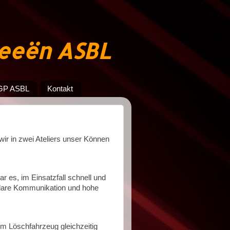
jeeën ASBL
GP ASBL
Kontakt
r in zwei Ateliers unser Können
ar es, im Einsatzfall schnell und
klare Kommunikation und hohe
em Löschfahrzeug gleichzeitig