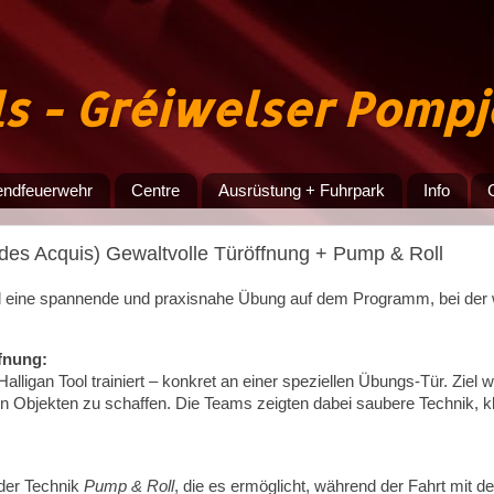
ls - Gréiwelser Pomp
endfeuerwehr
Centre
Ausrüstung + Fuhrpark
Info
des Acquis) Gewaltvolle Türöffnung + Pump & Roll
d eine spannende und praxisnahe Übung auf dem Programm, bei der wi
ffnung:
lligan Tool trainiert – konkret an einer speziellen Übungs-Tür. Ziel w
en Objekten zu schaffen. Die Teams zeigten dabei saubere Technik, 
 der Technik
Pump & Roll
, die es ermöglicht, während der Fahrt mit d