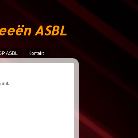
jeeën ASBL
GP ASBL
Kontakt
 auf.