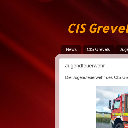
CIS Greve
News
CIS Grevels
Jug
Jugendfeuerwehr
Die Jugendfeuerwehr des CIS Gre