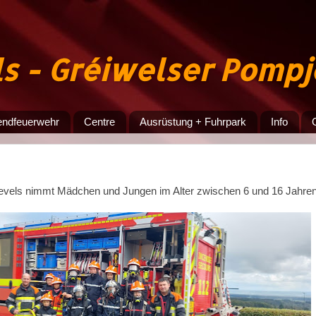
ls - Gréiwelser Pomp
endfeuerwehr
Centre
Ausrüstung + Fuhrpark
Info
vels nimmt Mädchen und Jungen im Alter zwischen 6 und 16 Jahren