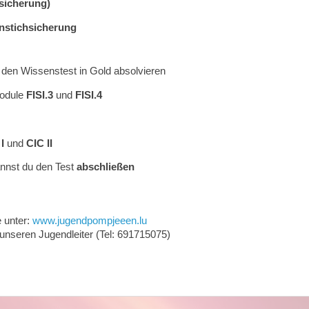
sicherung)
nstichsicherung
den Wissenstest in Gold absolvieren
Module
FISI.3
und
FISI.4
I
und
CIC II
nnst du den Test
abschließen
e unter:
www.jugendpompjeeen.lu
 unseren Jugendleiter (Tel: 691715075)