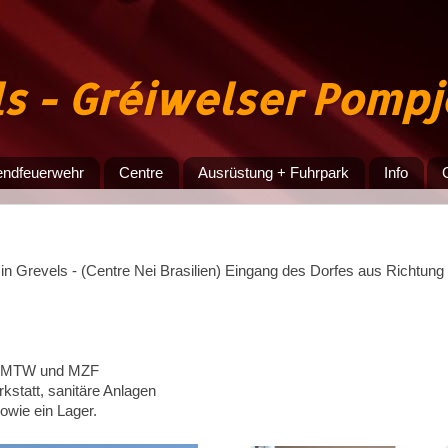
ls - Gréiwelser Pomp
endfeuerwehr
Centre
Ausrüstung + Fuhrpark
Info
in Grevels - (Centre Nei Brasilien) Eingang des Dorfes aus Richtung
F, MTW und MZF
rkstatt, sanitäre Anlagen
sowie ein Lager.