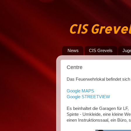
CIS Greve
News
CIS Grevels
Jug
Centre
Das Feuerwehrlokal befindet sich 
Google MAPS
Google STREETVIEW
Es beinhaltet die Garagen für L
Spinte - Umkleide, eine kleine We
einen Instruktionssaal, ein Büro, 