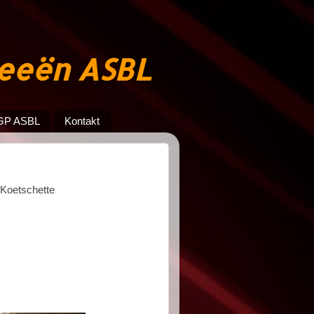
jeeën ASBL
GP ASBL
Kontakt
 Koetschette