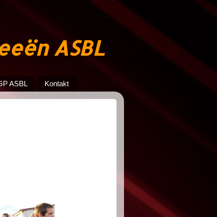
jeeën ASBL
GP ASBL
Kontakt