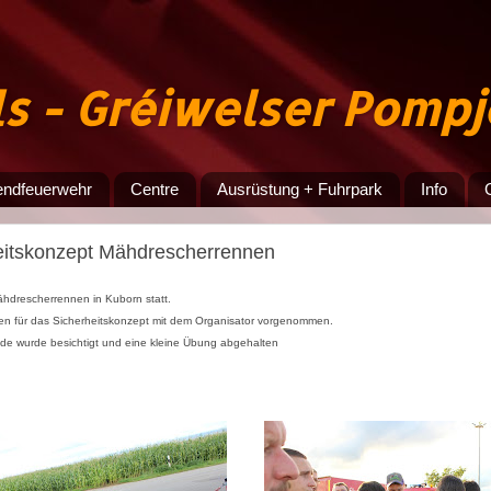
ls - Gréiwelser Pomp
endfeuerwehr
Centre
Ausrüstung + Fuhrpark
Info
eitskonzept Mähdrescherrennen
ähdrescherrennen in Kuborn statt.
gen für das Sicherheitskonzept mit dem Organisator vorgenommen.
de wurde besichtigt und eine kleine Übung abgehalten