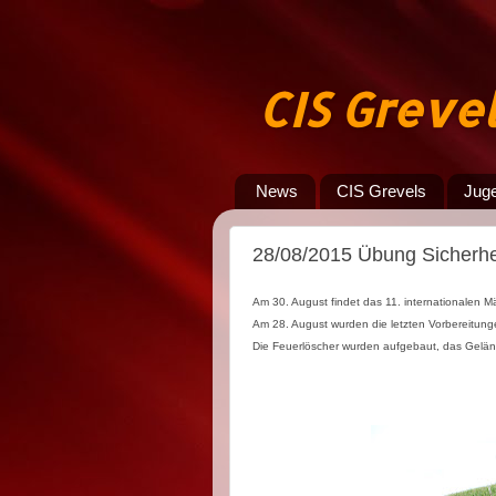
CIS Greve
News
CIS Grevels
Jug
28/08/2015 Übung Sicherh
Am 30. August findet das 11. internationalen M
Am 28. August wurden die letzten Vorbereitun
Die Feuerlöscher wurden aufgebaut, das Gelän