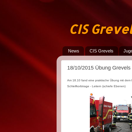
CIS Greve
News
CIS Grevels
Jug
18/10/2015 Übung Grevels
Am
18
.10 fand eine praktische Übung mit dem E
Schleifkorbtrage - Leitern (schiefe Ebenen)