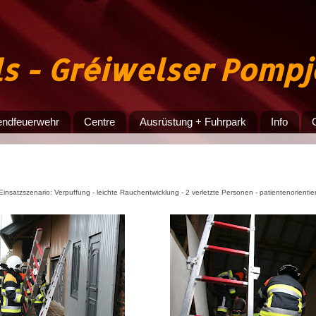
ls - Gréiwelser Pomp
endfeuerwehr
Centre
Ausrüstung + Fuhrpark
Info
insatzszenario: Verpuffung - leichte Rauchentwicklung - 2 verletzte Personen
-
patientenorientie