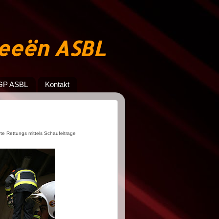
jeeën ASBL
GP ASBL
Kontakt
rte Rettungs mittels Schaufeltrage