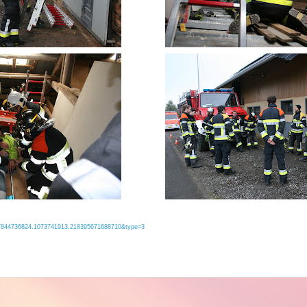
47844736824.1073741913.218395671688710&type=3