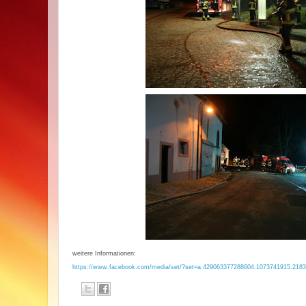
weitere Informationen:
https://www.facebook.com/media/set/?set=a.429063377288604.1073741915.218