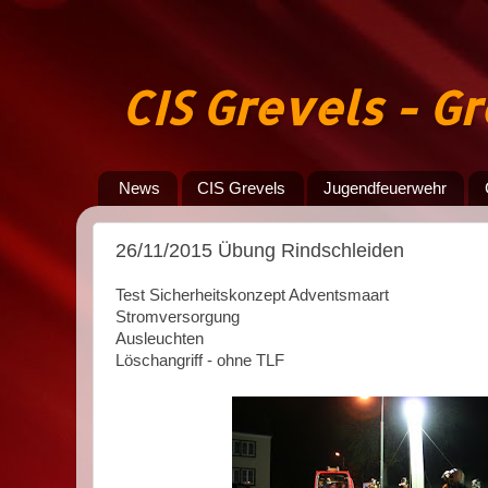
CIS Grevels - 
News
CIS Grevels
Jugendfeuerwehr
26/11/2015 Übung Rindschleiden
Test Sicherheitskonzept Adventsmaart
Stromversorgung
Ausleuchten
Löschangriff - ohne TLF