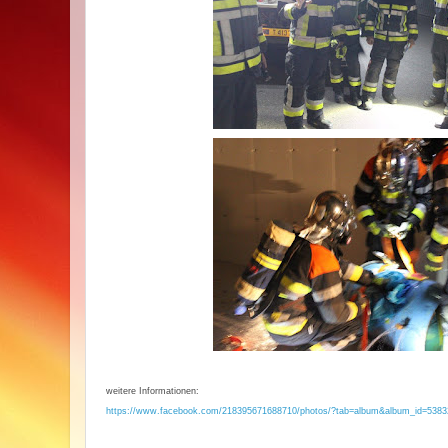
weitere Informationen:
https://www.facebook.com/218395671688710/photos/?tab=album&album_id=538