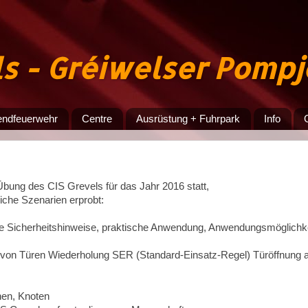
ls - Gréiwelser Pomp
endfeuerwehr
Centre
Ausrüstung + Fuhrpark
Info
bung des CIS Grevels für das Jahr 2016 statt,
iche Szenarien erprobt:
e Sicherheitshinweise, praktische Anwendung, Anwendungsmöglichk
 von Türen Wiederholung SER (Standard-Einsatz-Regel) Türöffnung an
inen, Knoten