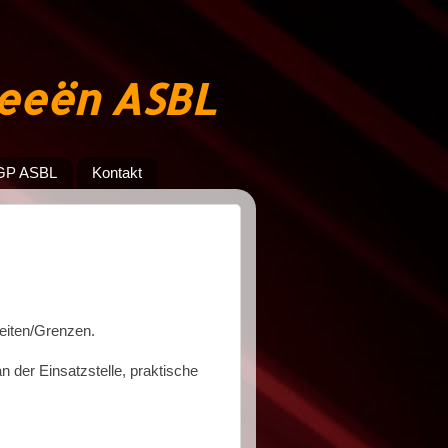
jeeën ASBL
GP ASBL
Kontakt
eiten/Grenzen.
 der Einsatzstelle, praktische