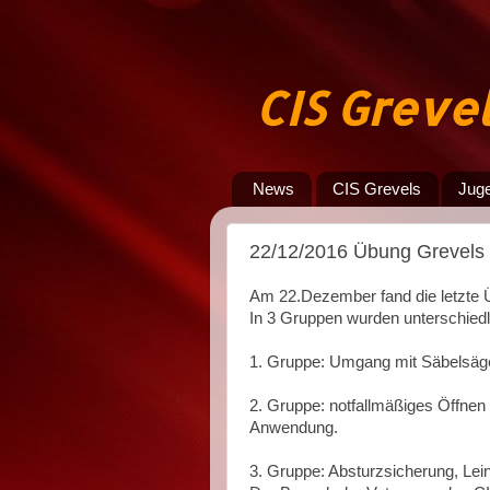
CIS Greve
News
CIS Grevels
Jug
22/12/2016 Übung Grevels
Am 22.Dezember fand die letzte Ü
In 3 Gruppen wurden unterschiedl
1. Gruppe: Umgang mit Säbelsäg
2. Gruppe: notfallmäßiges Öffnen
Anwendung.
3. Gruppe: Absturzsicherung, Le