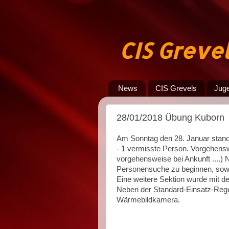
CIS Greve
News
CIS Grevels
Jug
28/01/2018 Übung Kuborn
Am Sonntag den 28. Januar stan
- 1 vermisste Person. Vorgehens
vorgehensweise bei Ankunft ....) N
Personensuche zu beginnen, sowi
Eine weitere Sektion wurde mit d
Neben der Standard-Einsatz-Rege
Wärmebildkamera.