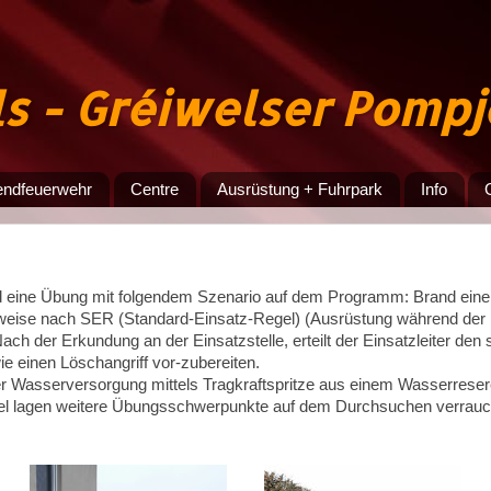
ls - Gréiwelser Pomp
endfeuerwehr
Centre
Ausrüstung + Fuhrpark
Info
d eine Übung mit folgendem Szenario auf dem Programm: Brand ein
weise nach SER (Standard-Einsatz-Regel) (Ausrüstung während der F
ach der Erkundung an der Einsatzstelle, erteilt der Einsatzleiter den s
e einen Löschangriff vor-zubereiten.
er Wasserversorgung mittels Tragkraftspritze aus einem Wasserreser
l lagen weitere Übungsschwerpunkte auf dem Durchsuchen verrauch