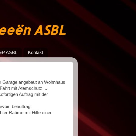
jeeën ASBL
GP ASBL
Kontakt
er Garage angebaut an Wohnhaus
ahrt mit Atemschutz ...
ofortigen Auftrag mit der
evoir beauftragt
ter Raüme mit Hilfe einer