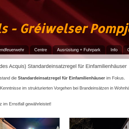
ls - Gréiwelser Pomp
endfeuerwehr
Centre
Ausrüstung + Fuhrpark
Info
es Acquis) Standardeinsatzregel für Einfamilienhäuser
stand die
Standardeinsatzregel für Einfamilienhäuser
im Fokus.
e Kenntnisse im strukturierten Vorgehen bei Brandeinsätzen in Wohn
 im Ernstfall gewährleistet!