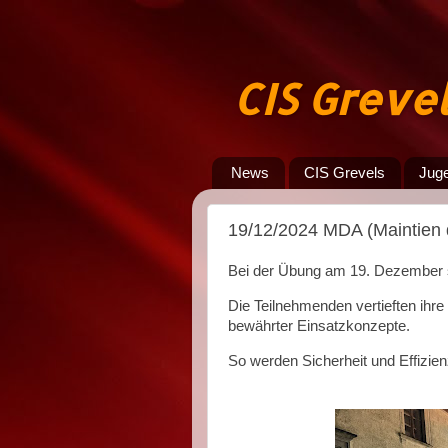
CIS Greve
News
CIS Grevels
Jug
19/12/2024 MDA (Maintien d
Bei der Übung am 19. Dezember 
Die Teilnehmenden vertieften ihr
bewährter Einsatzkonzepte.
So werden Sicherheit und Effizienz