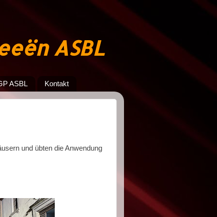
jeeën ASBL
GP ASBL
Kontakt
häusern und übten die Anwendung