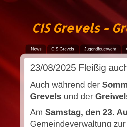
CIS Grevels - 
News
CIS Grevels
Jugendfeuerwehr
23/08/2025 Fleißig auc
Auch während der
Somme
Grevels
und der
Greiwel
Am
Samstag, den 23. A
Gemeindeverwaltung zur 